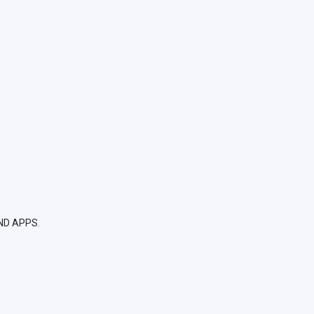
ND APPS
.