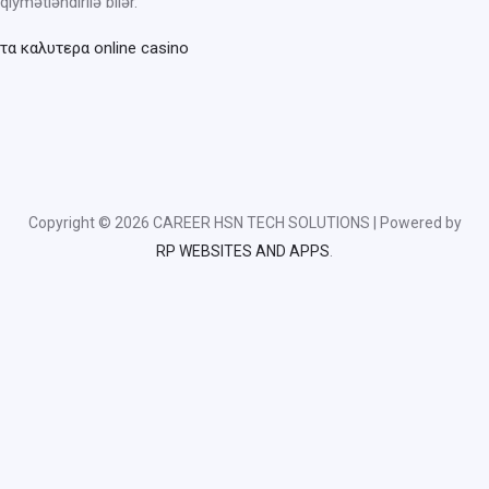
qiymətləndirilə bilər.
τα καλυτερα online casino
Copyright © 2026 CAREER HSN TECH SOLUTIONS | Powered by
RP WEBSITES AND APPS
.