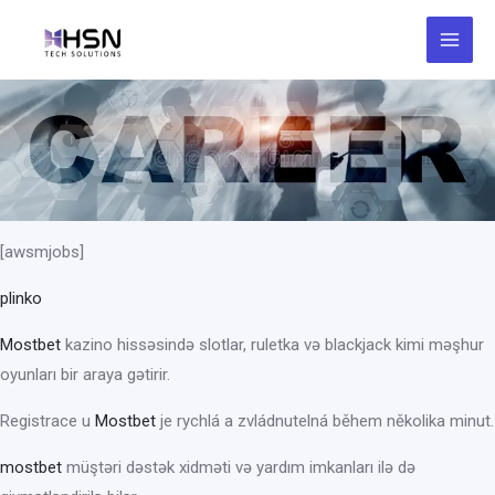
Skip
to
Main
content
Menu
[awsmjobs]
plinko
Mostbet
kazino hissəsində slotlar, ruletka və blackjack kimi məşhur
oyunları bir araya gətirir.
Registrace u
Mostbet
je rychlá a zvládnutelná během několika minut.
mostbet
müştəri dəstək xidməti və yardım imkanları ilə də