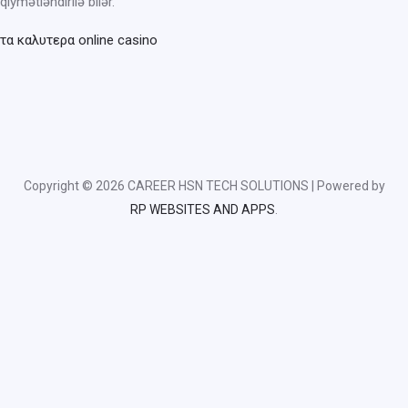
qiymətləndirilə bilər.
τα καλυτερα online casino
Copyright © 2026 CAREER HSN TECH SOLUTIONS | Powered by
RP WEBSITES AND APPS
.