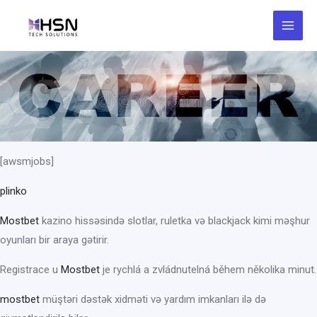
Skip
to
Main
content
Menu
[awsmjobs]
plinko
Mostbet
kazino hissəsində slotlar, ruletka və blackjack kimi məşhur
oyunları bir araya gətirir.
Registrace u
Mostbet
je rychlá a zvládnutelná během několika minut.
mostbet
müştəri dəstək xidməti və yardım imkanları ilə də