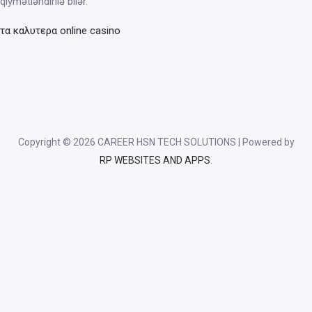
qiymətləndirilə bilər.
τα καλυτερα online casino
Copyright © 2026 CAREER HSN TECH SOLUTIONS | Powered by
RP WEBSITES AND APPS
.