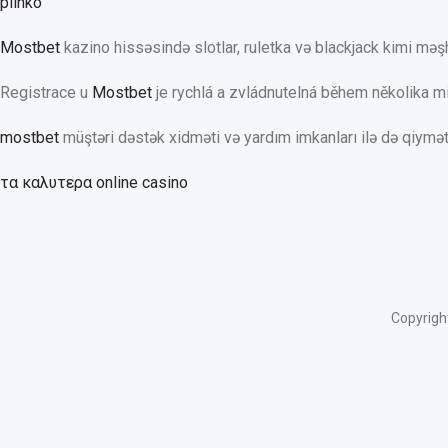
plinko
Mostbet
kazino hissəsində slotlar, ruletka və blackjack kimi məşhu
Registrace u
Mostbet
je rychlá a zvládnutelná během několika mi
mostbet
müştəri dəstək xidməti və yardım imkanları ilə də qiymətlə
τα καλυτερα online casino
Copyrig