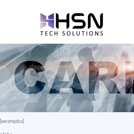
Skip
to
content
[awsmjobs]