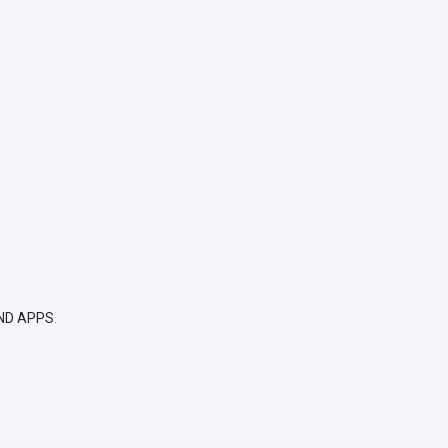
ND APPS
.