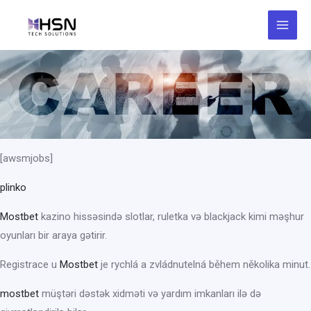
Skip
to
Main
content
Menu
[awsmjobs]
plinko
Mostbet
kazino hissəsində slotlar, ruletka və blackjack kimi məşhur
oyunları bir araya gətirir.
Registrace u
Mostbet
je rychlá a zvládnutelná během několika minut.
mostbet
müştəri dəstək xidməti və yardım imkanları ilə də