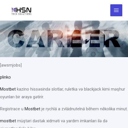
Skip
to
Main
content
Menu
[awsmjobs]
plinko
Mostbet
kazino hissəsində slotlar, ruletka və blackjack kimi məşhur
oyunları bir araya gətirir.
Registrace u
Mostbet
je rychlá a zvládnutelná během několika minut.
mostbet
müştəri dəstək xidməti və yardım imkanları ilə də