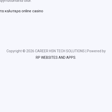
qiymətləndirilə bilər.
τα καλυτερα online casino
Copyright © 2026 CAREER HSN TECH SOLUTIONS | Powered by
RP WEBSITES AND APPS
.