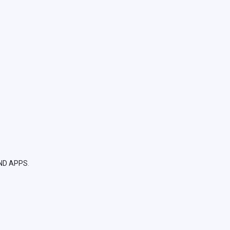
ND APPS
.