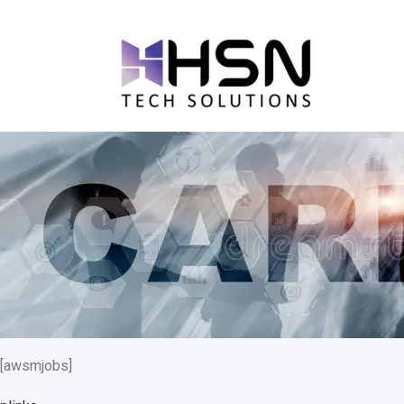
Skip
to
content
[awsmjobs]