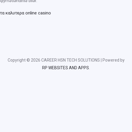
qiymətləndirilə bilər.
τα καλυτερα online casino
Copyright © 2026 CAREER HSN TECH SOLUTIONS | Powered by
RP WEBSITES AND APPS
.