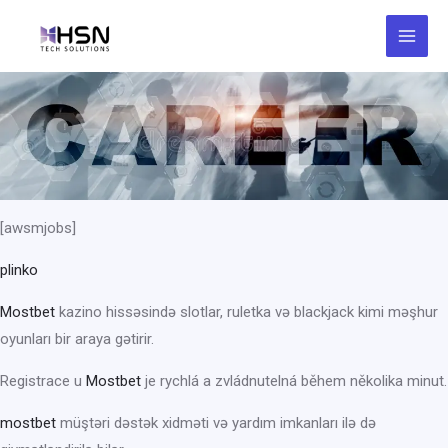
Skip
to
Main
content
Menu
[awsmjobs]
plinko
Mostbet
kazino hissəsində slotlar, ruletka və blackjack kimi məşhur
oyunları bir araya gətirir.
Registrace u
Mostbet
je rychlá a zvládnutelná během několika minut.
mostbet
müştəri dəstək xidməti və yardım imkanları ilə də