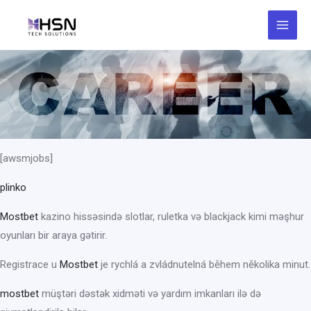
Skip
to
Main
content
Menu
[awsmjobs]
plinko
Mostbet
kazino hissəsində slotlar, ruletka və blackjack kimi məşhur
oyunları bir araya gətirir.
Registrace u
Mostbet
je rychlá a zvládnutelná během několika minut.
mostbet
müştəri dəstək xidməti və yardım imkanları ilə də