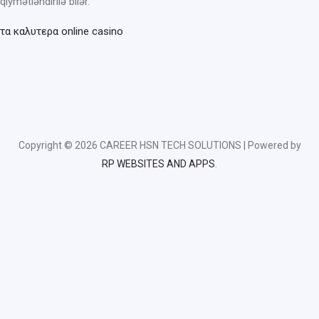
qiymətləndirilə bilər.
τα καλυτερα online casino
Copyright © 2026 CAREER HSN TECH SOLUTIONS | Powered by
RP WEBSITES AND APPS
.