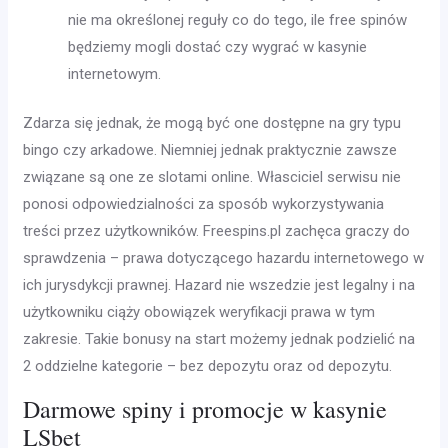
nie ma określonej reguły co do tego, ile free spinów
będziemy mogli dostać czy wygrać w kasynie
internetowym.
Zdarza się jednak, że mogą być one dostępne na gry typu
bingo czy arkadowe. Niemniej jednak praktycznie zawsze
związane są one ze slotami online. Własciciel serwisu nie
ponosi odpowiedzialności za sposób wykorzystywania
treści przez użytkowników. Freespins.pl zachęca graczy do
sprawdzenia – prawa dotyczącego hazardu internetowego w
ich jurysdykcji prawnej. Hazard nie wszedzie jest legalny i na
użytkowniku ciąży obowiązek weryfikacji prawa w tym
zakresie. Takie bonusy na start możemy jednak podzielić na
2 oddzielne kategorie – bez depozytu oraz od depozytu.
Darmowe spiny i promocje w kasynie
LSbet