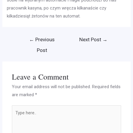
sobie na wybranym automacie i nagle podchodzi do nas
pracownik kasyna, po czym wręcza kilkanaście czy
kilkadziesiąt żetonów na ten automat.
Post
←
Previous
Next Post
→
navigation
Post
Leave a Comment
Your email address will not be published.
Required fields
are marked
*
Type
here..