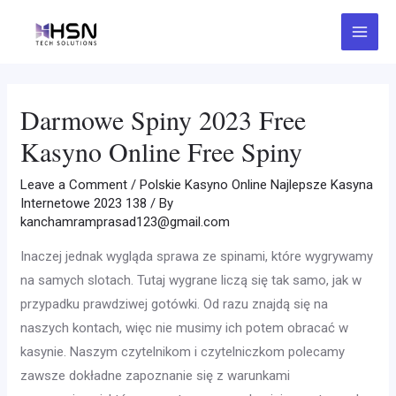
Skip
to
Main
content
Menu
Darmowe Spiny 2023 Free
Kasyno Online Free Spiny
Leave a Comment
/
Polskie Kasyno Online Najlepsze Kasyna
Internetowe 2023 138
/ By
kanchamramprasad123@gmail.com
Inaczej jednak wygląda sprawa ze spinami, które wygrywamy
na samych slotach. Tutaj wygrane liczą się tak samo, jak w
przypadku prawdziwej gotówki. Od razu znajdą się na
naszych kontach, więc nie musimy ich potem obracać w
kasynie. Naszym czytelnikom i czytelniczkom polecamy
zawsze dokładne zapoznanie się z warunkami