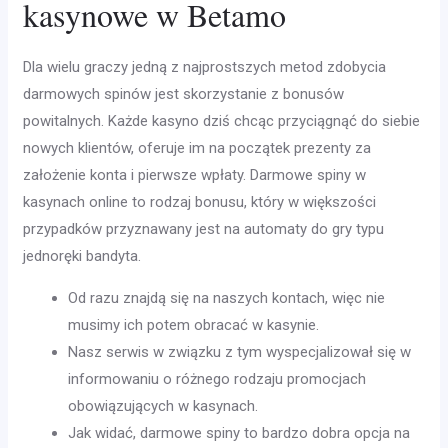
kasynowe w Betamo
Dla wielu graczy jedną z najprostszych metod zdobycia
darmowych spinów jest skorzystanie z bonusów
powitalnych. Każde kasyno dziś chcąc przyciągnąć do siebie
nowych klientów, oferuje im na początek prezenty za
założenie konta i pierwsze wpłaty. Darmowe spiny w
kasynach online to rodzaj bonusu, który w większości
przypadków przyznawany jest na automaty do gry typu
jednoręki bandyta.
Od razu znajdą się na naszych kontach, więc nie
musimy ich potem obracać w kasynie.
Nasz serwis w związku z tym wyspecjalizował się w
informowaniu o różnego rodzaju promocjach
obowiązujących w kasynach.
Jak widać, darmowe spiny to bardzo dobra opcja na