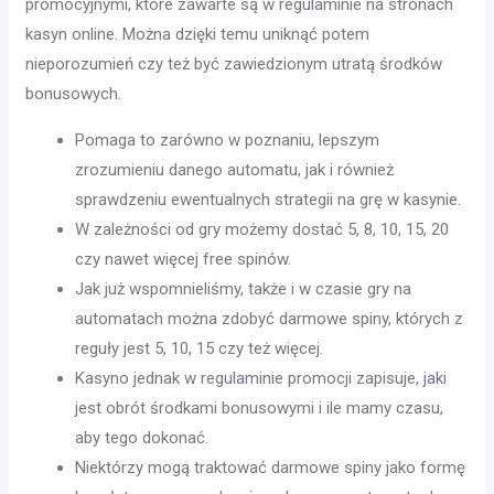
promocyjnymi, które zawarte są w regulaminie na stronach
kasyn online. Można dzięki temu uniknąć potem
nieporozumień czy też być zawiedzionym utratą środków
bonusowych.
Pomaga to zarówno w poznaniu, lepszym
zrozumieniu danego automatu, jak i również
sprawdzeniu ewentualnych strategii na grę w kasynie.
W zależności od gry możemy dostać 5, 8, 10, 15, 20
czy nawet więcej free spinów.
Jak już wspomnieliśmy, także i w czasie gry na
automatach można zdobyć darmowe spiny, których z
reguły jest 5, 10, 15 czy też więcej.
Kasyno jednak w regulaminie promocji zapisuje, jaki
jest obrót środkami bonusowymi i ile mamy czasu,
aby tego dokonać.
Niektórzy mogą traktować darmowe spiny jako formę