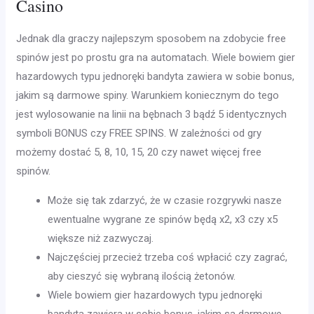
Casino
Jednak dla graczy najlepszym sposobem na zdobycie free
spinów jest po prostu gra na automatach. Wiele bowiem gier
hazardowych typu jednoręki bandyta zawiera w sobie bonus,
jakim są darmowe spiny. Warunkiem koniecznym do tego
jest wylosowanie na linii na bębnach 3 bądź 5 identycznych
symboli BONUS czy FREE SPINS. W zależności od gry
możemy dostać 5, 8, 10, 15, 20 czy nawet więcej free
spinów.
Może się tak zdarzyć, że w czasie rozgrywki nasze
ewentualne wygrane ze spinów będą x2, x3 czy x5
większe niż zazwyczaj.
Najczęściej przecież trzeba coś wpłacić czy zagrać,
aby cieszyć się wybraną ilością żetonów.
Wiele bowiem gier hazardowych typu jednoręki