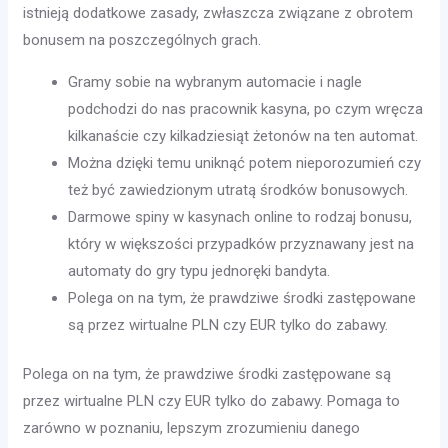
istnieją dodatkowe zasady, zwłaszcza związane z obrotem
bonusem na poszczególnych grach.
Gramy sobie na wybranym automacie i nagle
podchodzi do nas pracownik kasyna, po czym wręcza
kilkanaście czy kilkadziesiąt żetonów na ten automat.
Można dzięki temu uniknąć potem nieporozumień czy
też być zawiedzionym utratą środków bonusowych.
Darmowe spiny w kasynach online to rodzaj bonusu,
który w większości przypadków przyznawany jest na
automaty do gry typu jednoręki bandyta.
Polega on na tym, że prawdziwe środki zastępowane
są przez wirtualne PLN czy EUR tylko do zabawy.
Polega on na tym, że prawdziwe środki zastępowane są
przez wirtualne PLN czy EUR tylko do zabawy. Pomaga to
zarówno w poznaniu, lepszym zrozumieniu danego