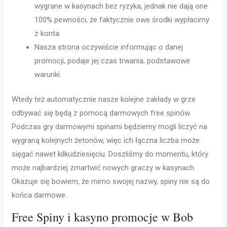
wygrane w kasynach bez ryzyka, jednak nie dają one
100% pewności, że faktycznie owe środki wypłacimy
z konta.
Nasza strona oczywiście informując o danej
promocji, podaje jej czas trwania, podstawowe
warunki.
Wtedy też automatycznie nasze kolejne zakłady w grze
odbywać się będą z pomocą darmowych free spinów.
Podczas gry darmowymi spinami będziemy mogli liczyć na
wygraną kolejnych żetonów, więc ich łączna liczba może
sięgać nawet kilkudziesięciu. Doszliśmy do momentu, który
może najbardziej zmartwić nowych graczy w kasynach.
Okazuje się bowiem, że mimo swojej nazwy, spiny nie są do
końca darmowe.
Free Spiny i kasyno promocje w Bob