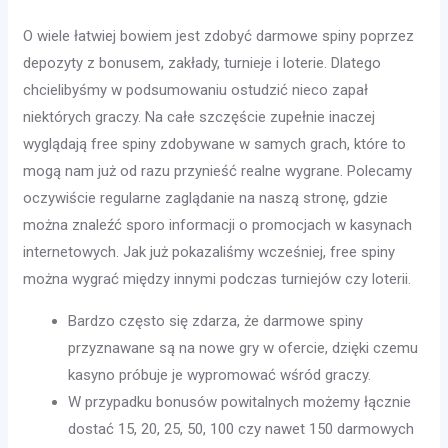
O wiele łatwiej bowiem jest zdobyć darmowe spiny poprzez
depozyty z bonusem, zakłady, turnieje i loterie. Dlatego
chcielibyśmy w podsumowaniu ostudzić nieco zapał
niektórych graczy. Na całe szczęście zupełnie inaczej
wyglądają free spiny zdobywane w samych grach, które to
mogą nam już od razu przynieść realne wygrane. Polecamy
oczywiście regularne zaglądanie na naszą stronę, gdzie
można znaleźć sporo informacji o promocjach w kasynach
internetowych. Jak już pokazaliśmy wcześniej, free spiny
można wygrać między innymi podczas turniejów czy loterii.
Bardzo często się zdarza, że darmowe spiny
przyznawane są na nowe gry w ofercie, dzięki czemu
kasyno próbuje je wypromować wśród graczy.
W przypadku bonusów powitalnych możemy łącznie
dostać 15, 20, 25, 50, 100 czy nawet 150 darmowych