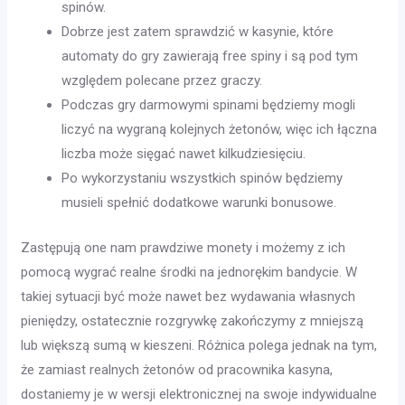
spinów.
Dobrze jest zatem sprawdzić w kasynie, które
automaty do gry zawierają free spiny i są pod tym
względem polecane przez graczy.
Podczas gry darmowymi spinami będziemy mogli
liczyć na wygraną kolejnych żetonów, więc ich łączna
liczba może sięgać nawet kilkudziesięciu.
Po wykorzystaniu wszystkich spinów będziemy
musieli spełnić dodatkowe warunki bonusowe.
Zastępują one nam prawdziwe monety i możemy z ich
pomocą wygrać realne środki na jednorękim bandycie. W
takiej sytuacji być może nawet bez wydawania własnych
pieniędzy, ostatecznie rozgrywkę zakończymy z mniejszą
lub większą sumą w kieszeni. Różnica polega jednak na tym,
że zamiast realnych żetonów od pracownika kasyna,
dostaniemy je w wersji elektronicznej na swoje indywidualne