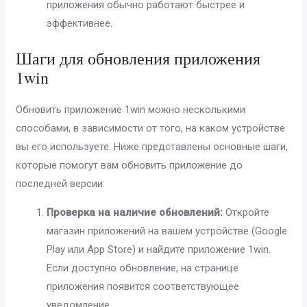
приложения обычно работают быстрее и
эффективнее.
Шаги для обновления приложения
1win
Обновить приложение 1win можно несколькими
способами, в зависимости от того, на каком устройстве
вы его используете. Ниже представлены основные шаги,
которые помогут вам обновить приложение до
последней версии:
Проверка на наличие обновлений:
Откройте
магазин приложений на вашем устройстве (Google
Play или App Store) и найдите приложение 1win.
Если доступно обновление, на странице
приложения появится соответствующее
уведомление.