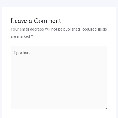
Leave a Comment
Your email address will not be published.
Required fields
are marked
*
Type
here..