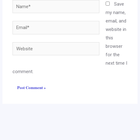
Name*
Save
my name,
email, and
Email*
website in
this
Website
browser
for the
next time I
comment.