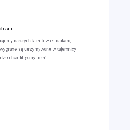
l.com
mujemy naszych klientów e-mailami,
e wygrane są utrzymywane w tajemnicy
ardzo chcielibyśmy mieć …