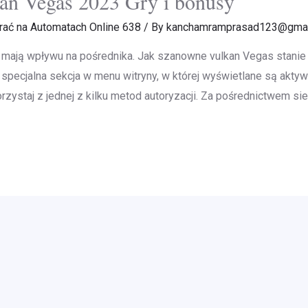
kan Vegas 2023 Gry i bonusy
rać na Automatach Online 638
/ By
kanchamramprasad123@gmai
e mają wpływu na pośrednika. Jak szanowne vulkan Vegas stanie
 specjalna sekcja w menu witryny, w której wyświetlane są aktyw
zystaj z jednej z kilku metod autoryzacji. Za pośrednictwem sie