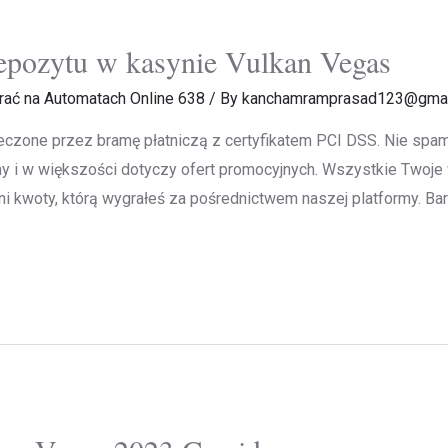
epozytu w kasynie Vulkan Vegas
rać na Automatach Online 638
/ By
kanchamramprasad123@gmai
eczone przez bramę płatniczą z certyfikatem PCI DSS. Nie spa
ny i w większości dotyczy ofert promocyjnych. Wszystkie Twoj
 ani kwoty, którą wygrałeś za pośrednictwem naszej platformy. B