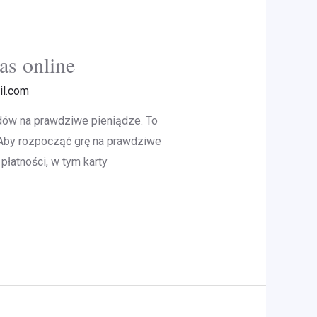
as online
l.com
dów na prawdziwe pieniądze. To
 Aby rozpocząć grę na prawdziwe
płatności, w tym karty