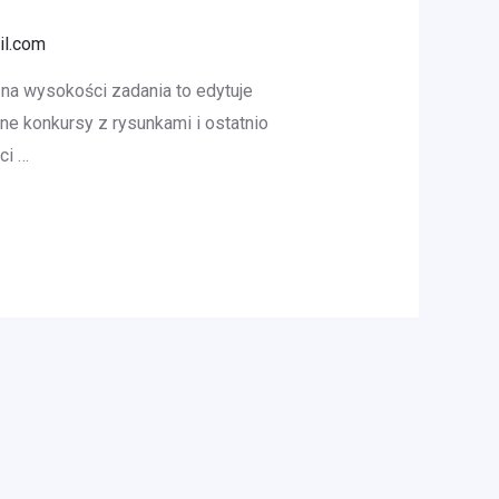
l.com
 na wysokości zadania to edytuje
ne konkursy z rysunkami i ostatnio
ci …