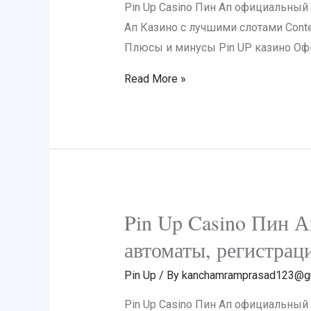
Pin Up Casino Пин Ап официальный 
Ап Казино с лучшими слотами Conte
Плюсы и минусы Pin UP казино Офи
Pin
Read More »
Up
Casino
Пин
Ап
официальный
сайт
Pin Up Casino Пин А
онлайн
казино
автоматы, регистрац
pin
Pin Up
/ By
kanchamramprasad123@g
up,
игровые
Pin Up Casino Пин Ап официальный 