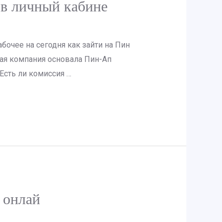
 в личный кабине
бочее на сегодня как зайти на Пин
кая компания основала Пин-Ап
Есть ли комиссия …
 онлай