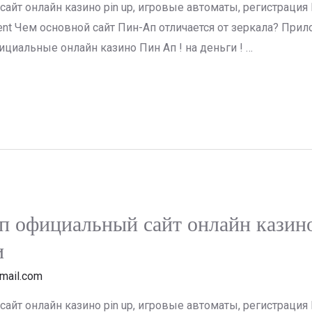
сайт онлайн казино pin up, игровые автоматы, регистрация
nt Чем основной сайт Пин-Ап отличается от зеркала? Прил
циальные онлайн казино Пин Ап ! на деньги ! …
п официальный сайт онлайн казино
и
mail.com
сайт онлайн казино pin up, игровые автоматы, регистрация