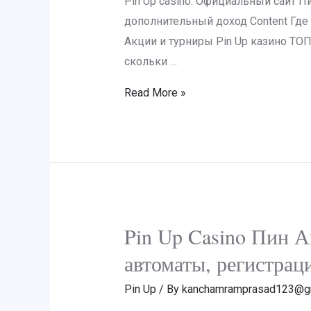
Pin Up casino: Официальный сайт П
дополнительный доход Content Где
Акции и турниры Pin Up казино ТО
скольки …
Pin
Read More »
Up
casino:
Официальный
сайт
ПинАп
казино
Pin Up Casino Пин А
играть
онлай
автоматы, регистрац
Pin Up
/ By
kanchamramprasad123@g