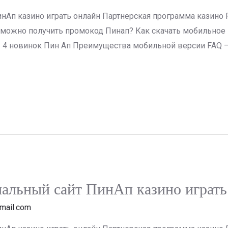
инАп казино играть онлайн Партнерская программа казино 
 можно получить промокод Пинап? Как скачать мобильное 
П 4 новинок Пин Ап Преимущества мобильной версии FAQ —
иальный сайт ПинАп казино играть
mail.com