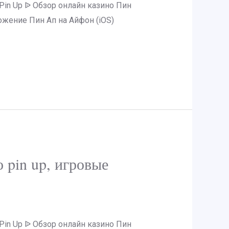
 Pin Up ᐉ Обзор онлайн казино Пин
ожение Пин Ап на Айфон (iOS)
 pin up, игровые
 Pin Up ᐉ Обзор онлайн казино Пин